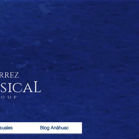
rrez
sicaL
roup
suales
Blog Anáhuac