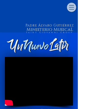
Padre Álvaro Gutiérrez
Ministerio MusicaL
Saint Giovanni Group